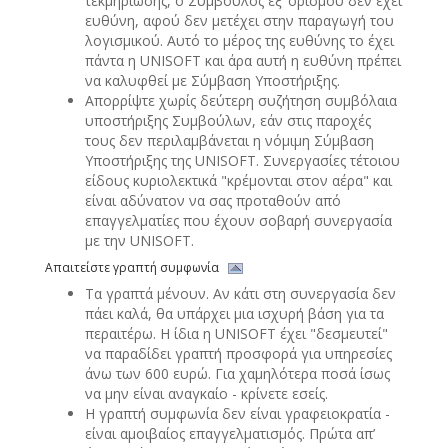
τεκμηρίωσης, ο Σύμβουλος εξ’ όρισμου δεν έχει
ευθύνη, αφού δεν μετέχει στην παραγωγή του
λογισμικού. Αυτό το μέρος της ευθύνης το έχει
πάντα η UNISOFT και άρα αυτή η ευθύνη πρέπει
να καλυφθεί με Σύμβαση Υποστήριξης.
Απορρίψτε χωρίς δεύτερη συζήτηση συμβόλαια
υποστήριξης Συμβούλων, εάν στις παροχές
τους δεν περιλαμβάνεται η νόμιμη Σύμβαση
Υποστήριξης της UNISOFT. Συνεργασίες τέτοιου
είδους κυριολεκτικά "κρέμονται στον αέρα" και
είναι αδύνατον να σας προταθούν από
επαγγελματίες που έχουν σοβαρή συνεργασία
με την UNISOFT.
Απαιτείστε γραπτή συμφωνία
Τα γραπτά μένουν. Αν κάτι στη συνεργασία δεν
πάει καλά, θα υπάρχει μια ισχυρή βάση για τα
περαιτέρω. Η ίδια η UNISOFT έχει "δεσμευτεί"
να παραδίδει γραπτή προσφορά για υπηρεσίες
άνω των 600 ευρώ. Για χαμηλότερα ποσά ίσως
να μην είναι αναγκαίο - κρίνετε εσείς.
Η γραπτή συμφωνία δεν είναι γραφειοκρατία -
είναι αμοιβαίος επαγγελματισμός. Πρώτα απ’