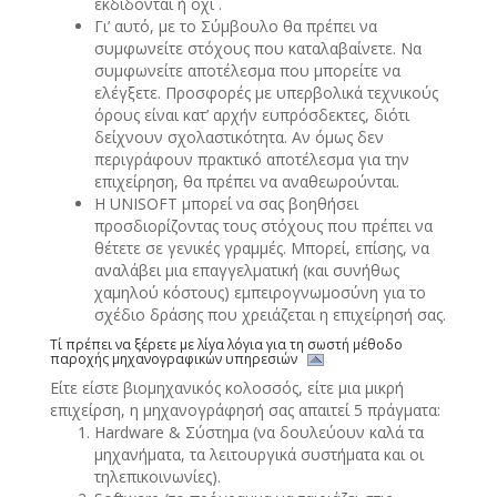
εκδίδονται ή όχι .
Γι’ αυτό, με το Σύμβουλο θα πρέπει να
συμφωνείτε στόχους που καταλαβαίνετε. Να
συμφωνείτε αποτέλεσμα που μπορείτε να
ελέγξετε. Προσφορές με υπερβολικά τεχνικούς
όρους είναι κατ’ αρχήν ευπρόσδεκτες, διότι
δείχνουν σχολαστικότητα. Αν όμως δεν
περιγράφουν πρακτικό αποτέλεσμα για την
επιχείρηση, θα πρέπει να αναθεωρούνται.
Η UNISOFT μπορεί να σας βοηθήσει
προσδιορίζοντας τους στόχους που πρέπει να
θέτετε σε γενικές γραμμές. Μπορεί, επίσης, να
αναλάβει μια επαγγελματική (και συνήθως
χαμηλού κόστους) εμπειρογνωμοσύνη για το
σχέδιο δράσης που χρειάζεται η επιχείρησή σας.
Τί πρέπει να ξέρετε με λίγα λόγια για τη σωστή μέθοδο
παροχής μηχανογραφικών υπηρεσιών
Είτε είστε βιομηχανικός κολοσσός, είτε μια μικρή
επιχείρση, η μηχανογράφησή σας απαιτεί 5 πράγματα:
Ηardware & Σύστημα (να δουλεύουν καλά τα
μηχανήματα, τα λειτουργικά συστήματα και οι
τηλεπικοινωνίες).