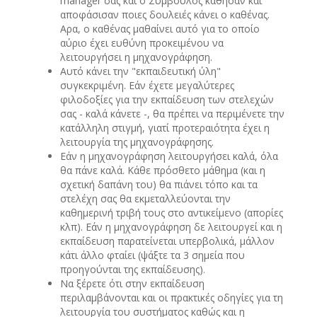
manager σας και ο Σύμβουλος κάθησαν και
αποφάσισαν ποιες δουλειές κάνει ο καθένας.
Αρα, ο καθένας μαθαίνει αυτό για το οποίο
αύριο έχει ευθύνη προκειμένου να
λειτουργήσει η μηχανογράφηση.
Αυτό κάνει την "εκπαιδευτική ύλη"
συγκεκριμένη. Εάν έχετε μεγαλύτερες
φιλοδοξίες για την εκπαίδευση των στελεχών
σας - καλά κάνετε -, θα πρέπει να περιμένετε την
κατάλληλη στιγμή, γιατί προτεραιότητα έχει η
λειτουργία της μηχανογράφησης.
Εάν η μηχανογράφηση λειτουργήσει καλά, όλα
θα πάνε καλά. Κάθε πρόσθετο μάθημα (και η
σχετική δαπάνη του) θα πιάνει τόπο και τα
στελέχη σας θα εκμεταλλεύονται την
καθημερινή τριβή τους στο αντικείμενο (απορίες
κλπ). Εάν η μηχανογράφηση δε λειτουργεί και η
εκπαίδευση παρατείνεται υπερβολικά, μάλλον
κάτι άλλο φταίει (ψάξτε τα 3 σημεία που
προηγούνται της εκπαίδευσης).
Να ξέρετε ότι στην εκπαίδευση
περιλαμβάνονται και οι πρακτικές οδηγίες για τη
λειτουργία του συστήματος καθώς και η