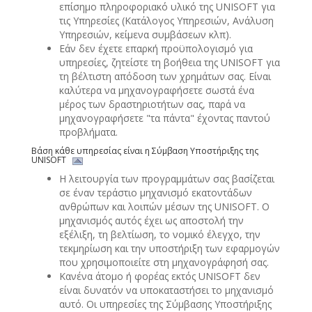
επίσημο πληροφοριακό υλικό της UNISOFT για
τις Υπηρεσίες (Κατάλογος Υπηρεσιών, Ανάλυση
Υπηρεσιών, κείμενα συμβάσεων κλπ).
Εάν δεν έχετε επαρκή προϋπολογισμό για
υπηρεσίες, ζητείστε τη βοήθεια της UNISOFT για
τη βέλτιστη απόδοση των χρημάτων σας. Είναι
καλύτερα να μηχανογραφήσετε σωστά ένα
μέρος των δραστηριοτήτων σας, παρά να
μηχανογραφήσετε "τα πάντα" έχοντας παντού
προβλήματα.
Βάση κάθε υπηρεσίας είναι η Σύμβαση Υποστήριξης της
UNISOFT
Η λειτουργία των προγραμμάτων σας βασίζεται
σε έναν τεράστιο μηχανισμό εκατοντάδων
ανθρώπων και λοιπών μέσων της UNISOFT. Ο
μηχανισμός αυτός έχει ως αποστολή την
εξέλιξη, τη βελτίωση, το νομικό έλεγχο, την
τεκμηρίωση και την υποστήριξη των εφαρμογών
που χρησιμοποιείτε στη μηχανογράφησή σας.
Κανένα άτομο ή φορέας εκτός UNISOFT δεν
είναι δυνατόν να υποκαταστήσει το μηχανισμό
αυτό. Οι υπηρεσίες της Σύμβασης Υποστήριξης