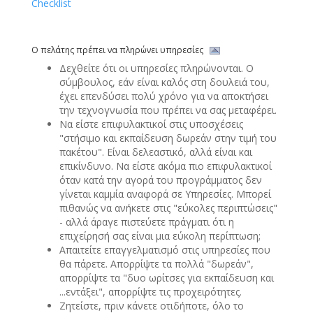
Checklist
Ο πελάτης πρέπει να πληρώνει υπηρεσίες
Δεχθείτε ότι οι υπηρεσίες πληρώνονται. Ο
σύμβουλος, εάν είναι καλός στη δουλειά του,
έχει επενδύσει πολύ χρόνο για να αποκτήσει
την τεχνογνωσία που πρέπει να σας μεταφέρει.
Να είστε επιφυλακτικοί στις υποσχέσεις
"στήσιμο και εκπαίδευση δωρεάν στην τιμή του
πακέτου". Είναι δελεαστικό, αλλά είναι και
επικίνδυνο. Να είστε ακόμα πιο επιφυλακτικοί
όταν κατά την αγορά του προγράμματος δεν
γίνεται καμμία αναφορά σε Υπηρεσίες. Μπορεί
πιθανώς να ανήκετε στις "εύκολες περιπτώσεις"
- αλλά άραγε πιστεύετε πράγματι ότι η
επιχείρησή σας είναι μια εύκολη περίπτωση;
Απαιτείτε επαγγελματισμό στις υπηρεσίες που
θα πάρετε. Απορρίψτε τα πολλά "δωρεάν",
απορρίψτε τα "δυο ωρίτσες για εκπαίδευση και
...εντάξει", απορρίψτε τις προχειρότητες.
Ζητείστε, πριν κάνετε οτιδήποτε, όλο το