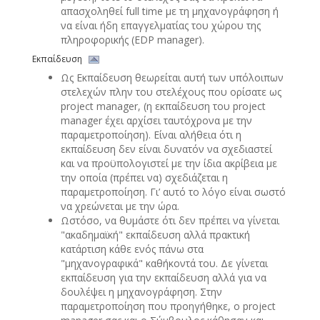
απασχοληθεί full time με τη μηχανογράφηση ή
να είναι ήδη επαγγελματίας του χώρου της
πληροφορικής (EDP manager).
Εκπαίδευση
Ως Εκπαίδευση θεωρείται αυτή των υπόλοιπων
στελεχών πλην του στελέχους που ορίσατε ως
project manager, (η εκπαίδευση του project
manager έχει αρχίσει ταυτόχρονα με την
παραμετροποίηση). Είναι αλήθεια ότι η
εκπαίδευση δεν είναι δυνατόν να σχεδιαστεί
και να προϋπολογιστεί με την ίδια ακρίβεια με
την οποία (πρέπει να) σχεδιάζεται η
παραμετροποίηση. Γι’ αυτό το λόγο είναι σωστό
να χρεώνεται με την ώρα.
Ωστόσο, να θυμάστε ότι δεν πρέπει να γίνεται
"ακαδημαϊκή" εκπαίδευση αλλά πρακτική
κατάρτιση κάθε ενός πάνω στα
"μηχανογραφικά" καθήκοντά του. Δε γίνεται
εκπαίδευση για την εκπαίδευση αλλά για να
δουλέψει η μηχανογράφηση. Στην
παραμετροποίηση που προηγήθηκε, ο project