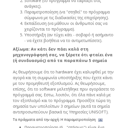
Software (το πρόγραμμα να ταιριάζει στις
ανάγκες).
Παραμετροποίηση (να "στηθεί" το πρόγραμμα
σύμφωνα με τις διαδικασίες της επιχείρησης).
Εκπαίδευση (να μάθουν οι άνθρωποί σας να
χειρίζονται το πρόγραμμα).
Υποστήριξη (αν τύχει κάτι - σοβαρό ή ασήμαντο
- να έχετε βοήθεια να το αντιμετωπίσετε).
Αξίωμα: Αν κάτι δεν πάει καλά στη
μηχανογράφησή σας, να ξέρετε ότι φταίει ένα
(ή συνδυασμός) από τα παραπάνω 5 σημεία
Ας θεωρήσουμε ότι το hardware έχει καλυφθεί με την
αγορά και τη συμφωνία υποστήριξης που έχετε κάνει
με τον προμηθευτή εξοπλισμού. Ας θεωρήσουμε,
επίσης, ότι το software μελετήθηκε πριν αγοράσετε το
πρόγραμμά σας. Εστω, λοιπόν, ότι όλα πάνε καλά με
τον εξοπλισμό και το πρόγραμμα. Προσέξτε τώρα τη
σημασία των υπολοίπων 3 σημείων (αυτά τα σημεία
αντιπροσωπεύουν βασικά τις Υπηρεσίες UNISOFT).
Τα πράγματα από την αρχή: Η παραμετροποίηση
Παραμετροποίηση (ή ..."στήσιμο") είναι ένα