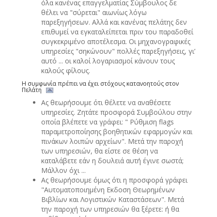
όλα κανένας επαγγελματίας Σύμβουλος δε
θέλει να "σύρεται" αιωνίως λόγω
παρεξηγήσεων. Αλλά και κανένας πελάτης δεν
επιθυμεί να εγκαταλείπεται πριν του παραδοθεί
συγκεκριμένο αποτέλεσμα. Οι μηχανογραφικές
υπηρεσίες "σηκώνουν" πολλές παρεξηγήσεις, γι’
αυτό ... οι καλοί λογαριασμοί κάνουν τους
καλούς φίλους.
Η συμφωνία πρέπει να έχει στόχους κατανοητούς στον
Πελάτη
Ας θεωρήσουμε ότι θέλετε να αναθέσετε
υπηρεσίες. Ζητάτε προσφορά Συμβούλου στην
οποία βλέπετε να γράφει: " Ρύθμιση flags
παραμετροποίησης βοηθητικών εφαρμογών και
πινάκων λοιπών αρχείων". Μετά την παροχή
των υπηρεσιών, θα είστε σε θέση να
καταλάβετε εάν η δουλειά αυτή έγινε σωστά;
Μάλλον όχι ...
Ας θεωρήσουμε όμως ότι η προσφορά γράφει
"Αυτοματοποιημένη Εκδοση Θεωρημένων
Βιβλίων και Λογιστικών Καταστάσεων". Μετά
την παροχή των υπηρεσιών θα ξέρετε: ή θα