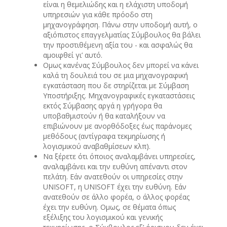
είναι η θεμελιώδης και η ελάχιστη υποδομή
υπηρεσιών για κάθε πρόοδο στη
μηχανογράφηση. Πάνω στην υποδομή αυτή, ο
αξιόπιστος επαγγελματίας Σύμβουλος θα βάλει
την προστιθέμενη αξία του - και ασφαλώς θα
αμοιφθεί γι’ αυτό.
Ομως κανένας Σύμβουλος δεν μπορεί να κάνει
καλά τη δουλειά του σε μια μηχανογραφική
εγκατάσταση που δε στηρίζεται με Σύμβαση
Υποστήριξης. Μηχανογραφικές εγκαταστάσεις
εκτός Σύμβασης αργά η γρήγορα θα
υποβαθμιστούν ή θα καταλήξουν να
επιβιώνουν με ανορθόδοξες έως παράνομες
μεθόδους (αντίγραφα τεκμηρίωσης ή
λογισμικού αναβαθμίσεων κλπ).
Να ξέρετε ότι όποιος αναλαμβάνει υπηρεσίες,
αναλαμβάνει και την ευθύνη απέναντι στον
πελάτη. Εάν ανατεθούν οι υπηρεσίες στην
UNISOFT, η UNISOFT έχει την ευθύνη. Εάν
ανατεθούν σε άλλο φορέα, ο άλλος φορέας
έχει την ευθύνη. Ομως, σε θέματα όπως
εξέλιξης του λογισμικού και γενικής