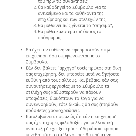
του πριν τις συναντήσεις,
θα καθοδηγεί το Σύμβουλο για το
αντικείμενο και τα καθήκοντα της
επιχείρησης και των στελεχών της,
θα μαθαίνει πώς γίνεται το "στήσιμο",
θα μάθει καλύτερα απ’ όλους το
πρόγραμμα,
θα έχει την ευθύνη να εφαρμοστούν στην
επιχείρηση όσα συμφωνούνται με το
Σύμβουλο.
Εάν δεν βάλετε "αρχηγό” εσείς πρώτος στη δική
σας επιχείρηση, δεν μπορείτε μετά να ζητήσετε
ευθύνη από τους άλλους. Και βέβαια, εάν στις
συναντήσεις εργασίας με το Σύμβουλο τα
στελέχη σας καθυστερούν να πάρουν
αποφάσεις, διακόπτουν το έργο για να
συνεννοηθούν, τότε δικαίως θα σας ζητηθούν
πρόσθετες χρονοχρεώσεις.
Καταλαβαίνετε ασφαλώς ότι εάν η επιχείρησή
σας έχει ισχυρές φιλοδοξίες για μελλοντική
ανάπτυξη ή έχει ξεπεράσει ήδη κάποια κρίσιμα
μεγέθη, τότε το στέλεχός σας θα πρέπει να