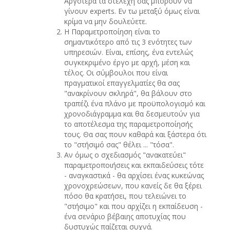
Aργότερα τα στελέχη σας μπορούν να
γίνουν experts. Εν τω μεταξύ όμως είναι
κρίμα να μην δουλεύετε.
H Παραμετροποίηση είναι το
σημαντικότερο από τις 3 ενότητες των
υπηρεσιών. Είναι, επίσης, ένα εντελώς
συγκεκριμένο έργο με αρχή, μέση και
τέλος. Οι σύμβουλοι που είναι
πραγματικοί επαγγελματίες θα σας
"ανακρίνουν σκληρά", θα βάλουν στο
τραπέζι ένα πλάνο με προϋπολογισμό και
χρονοδιάγραμμα και θα δεσμευτούν για
το αποτέλεσμα της παραμετροποίησής
τους. Θα σας πουν καθαρά και ξάστερα ότι
το "στήσιμό σας" θέλει ... "τόσα".
Aν όμως ο σχεδιασμός "ανακατεύει"
παραμετροποιήσεις και εκπαιδεύσεις τότε
- αναγκαστικά - θα αρχίσει ένας κυκεώνας
χρονοχρεώσεων, που κανείς δε θα ξέρει
πόσο θα κρατήσει, που τελειώνει το
"στήσιμο" και που αρχίζει η εκπαίδευση -
ένα σενάριο βέβαιης αποτυχίας που
δυστυχώς παίζεται συχνά.