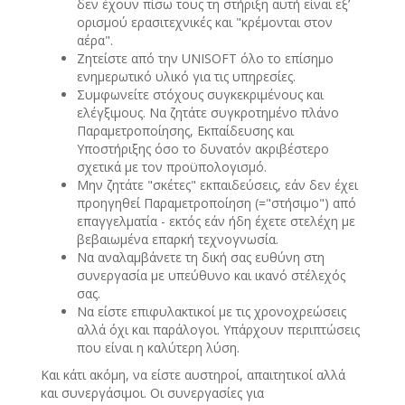
δεν έχουν πίσω τους τη στήριξη αυτή είναι εξ’
ορισμού ερασιτεχνικές και "κρέμονται στον
αέρα".
Ζητείστε από την UNISOFT όλο το επίσημο
ενημερωτικό υλικό για τις υπηρεσίες.
Συμφωνείτε στόχους συγκεκριμένους και
ελέγξιμους. Να ζητάτε συγκροτημένο πλάνο
Παραμετροποίησης, Εκπαίδευσης και
Υποστήριξης όσο το δυνατόν ακριβέστερο
σχετικά με τον προϋπολογισμό.
Μην ζητάτε "σκέτες" εκπαιδεύσεις, εάν δεν έχει
προηγηθεί Παραμετροποίηση (="στήσιμο") από
επαγγελματία - εκτός εάν ήδη έχετε στελέχη με
βεβαιωμένα επαρκή τεχνογνωσία.
Να αναλαμβάνετε τη δική σας ευθύνη στη
συνεργασία με υπεύθυνο και ικανό στέλεχός
σας.
Να είστε επιφυλακτικοί με τις χρονοχρεώσεις
αλλά όχι και παράλογοι. Υπάρχουν περιπτώσεις
που είναι η καλύτερη λύση.
Και κάτι ακόμη, να είστε αυστηροί, απαιτητικοί αλλά
και συνεργάσιμοι. Οι συνεργασίες για