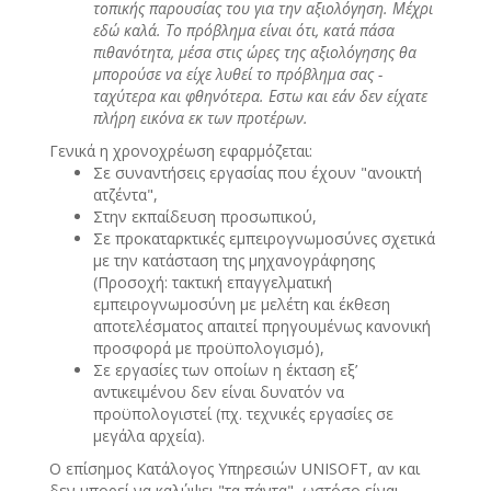
τοπικής παρουσίας του για την αξιολόγηση. Μέχρι
εδώ καλά. Το πρόβλημα είναι ότι, κατά πάσα
πιθανότητα, μέσα στις ώρες της αξιολόγησης θα
μπορούσε να είχε λυθεί το πρόβλημα σας -
ταχύτερα και φθηνότερα. Εστω και εάν δεν είχατε
πλήρη εικόνα εκ των προτέρων.
Γενικά η χρονοχρέωση εφαρμόζεται:
Σε συναντήσεις εργασίας που έχουν "ανοικτή
ατζέντα",
Στην εκπαίδευση προσωπικού,
Σε προκαταρκτικές εμπειρογνωμοσύνες σχετικά
με την κατάσταση της μηχανογράφησης
(Προσοχή: τακτική επαγγελματική
εμπειρογνωμοσύνη με μελέτη και έκθεση
αποτελέσματος απαιτεί πρηγουμένως κανονική
προσφορά με προϋπολογισμό),
Σε εργασίες των οποίων η έκταση εξ’
αντικειμένου δεν είναι δυνατόν να
προϋπολογιστεί (πχ. τεχνικές εργασίες σε
μεγάλα αρχεία).
Ο επίσημος Κατάλογος Υπηρεσιών UNISOFT, αν και
δεν μπορεί να καλύψει "τα πάντα", ωστόσο είναι