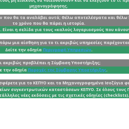
 τους μη ειδικούς να «διευθύνουν» και να ελέγξουν το τι π
μηχανογράφησης.
ν που θα τα αναλάβει αυτά; Θέλω αποτελέσματα και θέλω 
το χρόνο που θα πάρει η ιστορία.
ν
. Είναι η σελίδα για τους «καλούς λογαριασμούς που κάνου
άρω μια αίσθηση για το τι ακριβώς υπηρεσίες παρέχονται
Δείτε την οδηγία
Περιγραφή Υπηρεσιών
.
ι ακριβώς προβλέπει η Σύμβαση Υποστήριξης;
ε την οδηγία
Παροχές της Σύμβασης Υποστήριξης
.
φέρετε για το ΚΕΠΥΟ και τα Μηχανογραφημένα Ισοζύγια φέ
χείων συγκεντρωτικών καταστάσεων ΚΕΠΥΟ. Σε όλους τους 
άλληλες νέες εκδόσεις με τις σχετικές οδηγίες (checklists)